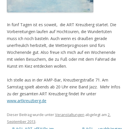
In fünf Tagen ist es soweit, die ART Kreuzberg startet. Die
Vorbereitungen laufen auf Hochtouren, die Wundertüten
muss ich noch basteln. Auch wenn es draußen gerade
unerfreulich herbstelt, die Wetterprognosen sind fürs
Wochenende gut. Also freue ich mich auf ein Wochenende
mit vielen Besuchern, die zu Fuß oder mit dem Fahrrad die
Kunst im Kiez entdecken wollen.
Ich stelle aus in der AMP-Bar, Kreuzbergstraße 71. Am
Samstag spielt abends ab 20 Uhr eine Band Jazz. Mehr Infos
zu der gesamten ART Kreuzberg findet Ihr unter
www.artkreuzberg.de
Dieser Beitrag wurde unter
Veranstaltungen
abgelegt am
2.
September 2013
.
Artikel-
←
B.AGL ART afFAIRs im
B.AGL – unabhängige